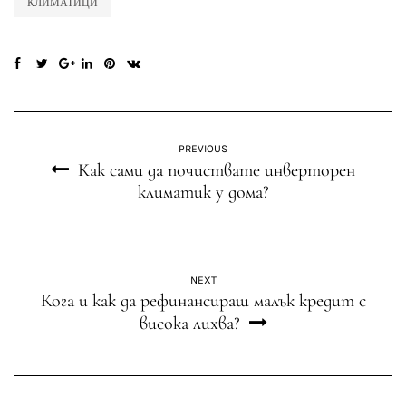
КЛИМАТИЦИ
PREVIOUS
Как сами да почиствате инверторен
климатик у дома?
NEXT
Кога и как да рефинансираш малък кредит с
висока лихва?