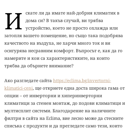
И
скате ли да имате най-добрия климатик в
дома си? В такъв случай, ви трябва
устройство, което не просто охлажда или
затопля вашето помещение, но също така подобрява
качеството на въздуха, не харчи много ток и ви
осигурява несравним комфорт. Въпросът е, как да го
намерите и кои са характеристиките, на които
трябва да обърнете внимание?
Ако разгледате сайта
https://eclima.bg/invertorni-
klimatici-ceni
, ще откриете една доста широка гама от
опции – от инверторни и хиперинверторни
климатици за стенен монтаж, до подови климатици и
мултисплит системи. Благодарение на наличните
филтри в сайта на Eclima, вие лесно може да стесните
списъка с продукти и да прегледате само тези, които