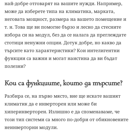
най-добре отговарят на вашите нужди. Например,
може да изберете типа на климатика, марката,
неговата мощност, размера на вашето помещение и
т. н. Това ще ви помогне бързо и лесно да стесните
избора си на модул, без да се налага да преглеждате
стотици ненужни опции. Дотук добре, но какво да
търсите като характеристики? Кои интелигентни
функции са важни и могат наистина да ви бъдат
полезни?
Кои са функциите, които да търсите?
Разбира се, на първо място, вие ще искате вашият
климатик да е инверторен или може би
хиперинверторен. Излишно е да споменаваме, че
този тип системи са много по-добри от обикновените
неинверторни модули.