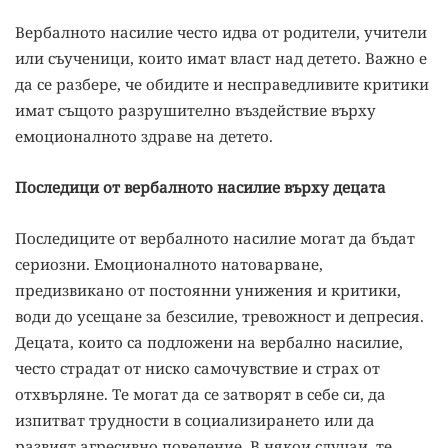
Вербалното насилие често идва от родители, учители
или съученици, които имат власт над детето. Важно е
да се разбере, че обидите и несправедливите критики
имат същото разрушително въздействие върху
емоционалното здраве на детето.
Последици от вербалното насилие върху децата
Последиците от вербалното насилие могат да бъдат
сериозни. Емоционалното натоварване,
предизвикано от постоянни унижения и критики,
води до усещане за безсилие, тревожност и депресия.
Децата, които са подложени на вербално насилие,
често страдат от ниско самочувствие и страх от
отхвърляне. Те могат да се затворят в себе си, да
изпитват трудности в социализирането или да
развият агресивно поведение. В някои случаи, те