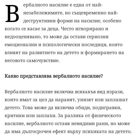
В
ербалното насилие е една от най-
незабележимите, но същевременно най-
деструктивни форми на насилие, особено
когато се касае за деца. Често игнорирано и
недооценявано, то може да остави сериозни
емоционални и психологически последици, които
влияят на развитието на детето и формирането на
неговото самочувствие.
Какво представлява вербалното насилие?
Вербалното насилие включва всякакъв вид изрази,
които имат за цел да наранят, унизят или заплашат
детето. Това може да включва обиди, подигравки,
критики или заплахи. За разлика от физическото
насилие, вербалното оставя невидими рани, но може
да има дългосрочен ефект върху психиката на детето.