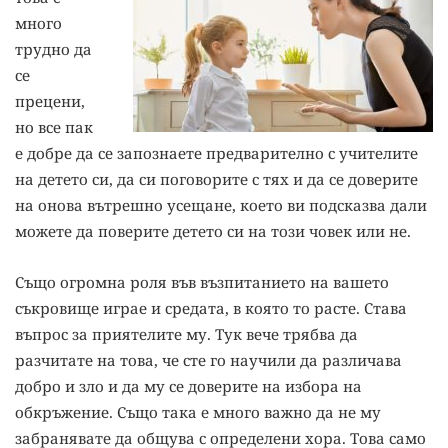
много
трудно да
се
прецени,
но все пак
е добре да се запознаете предварително с учителите
на детето си, да си поговорите с тях и да се доверите
на онова вътрешно усещане, което ви подсказва дали
можете да поверите детето си на този човек или не.
Също огромна роля във възпитанието на вашето
съкровище играе и средата, в която то расте. Става
въпрос за приятелите му. Тук вече трябва да
разчитате на това, че сте го научили да различава
добро и зло и да му се доверите на избора на
обкръжение. Също така е много важно да не му
забранявате да общува с определени хора. Това само