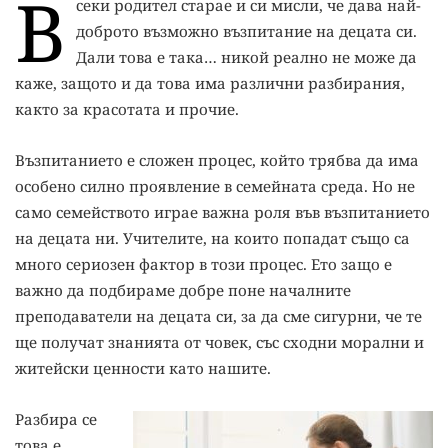
В
секи родител старае и си мисли, че дава най-
доброто възможно възпитание на децата си.
Дали това е така… никой реално не може да
каже, защото и да това има различни разбирания,
както за красотата и прочие.
Възпитанието е сложен процес, който трябва да има
особено силно проявление в семейната среда. Но не
само семейството играе важна роля във възпитанието
на децата ни. Учителите, на които попадат също са
много сериозен фактор в този процес. Ето защо е
важно да подбираме добре поне началните
преподаватели на децата си, за да сме сигурни, че те
ще получат знанията от човек, със сходни морални и
житейски ценности като нашите.
Разбира се
това е