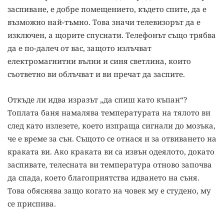
заспиване, е добре помещението, където спите, да е
възможно най-тъмно. Това значи телевизорът да е
изключен, а щорите спуснати. Телефонът също трябва
да е по-далеч от вас, защото излъчват
електромагнитни вълни и синя светлина, които
съответно ви облъчват и ви пречат да заспите.
Откъде ли идва изразът „да спиш като къпан“?
Топлата баня намалява температурата на тялото ви
след като излезете, което изпраща сигнали до мозъка,
че е време за сън. Същото се отнася и за отвиването на
краката ви. Ако краката ви са извън одеялото, докато
заспивате, телесната ви температура отново започва
да спада, което благоприятства идването на съня.
Това обяснява защо когато на човек му е студено, му
се приспива.