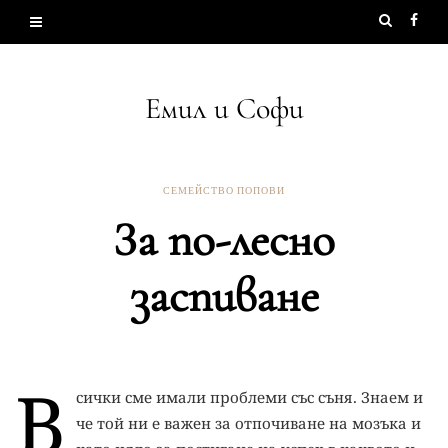
Емил и Софи
СЕМЕЙСТВО ПОПОВИ
За по-лесно
заспиване
В
сички сме имали проблеми със съня. Знаем и
че той ни е важен за отпочиване на мозъка и