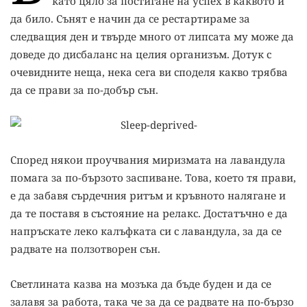
като цяло за постигане на успех в каквото и
да било. Сънят е начин да се рестартираме за
следващия ден и твърде много от липсата му може да
доведе до дисбаланс на целия организъм. Дотук с
очевидните неща, нека сега ви споделя какво трябва
да се прави за по-добър сън.
Според някои проучвания миризмата на лавандула
помага за по-бързото заспиване. Това, което тя прави,
е да забавя сърдечния ритъм и кръвното налягане и
да те поставя в състояние на релакс. Достатъчно е да
напръскате леко калъфката си с лавандула, за да се
радвате на ползотворен сън.
Светлината казва на мозъка да бъде буден и да се
залавя за работа, така че за да се радвате на по-бързо