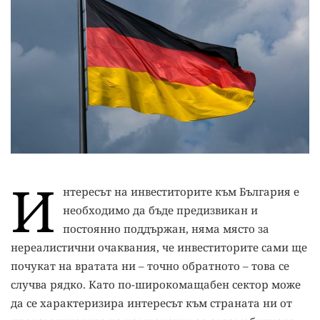
И
нтересът на инвеститорите към България е
необходимо да бъде предизвикан и
постоянно поддържан, няма място за
нереалистични очаквания, че инвеститорите сами ще
почукат на вратата ни – точно обратното – това се
случва рядко. Като по-широкомащабен сектор може
да се характеризира интересът към страната ни от