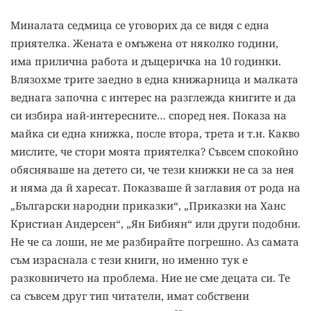
Миналата седмица се уговорих да се видя с една
приятелка. Жената е омъжена от няколко години,
има прилична работа и дъщеричка на 10 годинки.
Влязохме трите заедно в една книжарница и малката
веднага започна с интерес на разглежда книгите и да
си избира най-интересните… според нея. Показа на
майка си една книжка, после втора, трета и т.н. Какво
мислите, че стори моята приятелка? Съвсем спокойно
обясняваше на детето си, че тези книжки не са за нея
и няма да й харесат. Показваше й заглавия от рода на
„Български народни приказки“, „Приказки на Ханс
Кристиан Андерсен“, „Ян Бибиян“ или други подобни.
Не че са лоши, не ме разбирайте погрешно. Аз самата
съм израснала с тези книги, но именно тук е
разковничето на проблема. Ние не сме децата си. Те
са съвсем друг тип читатели, имат собствени