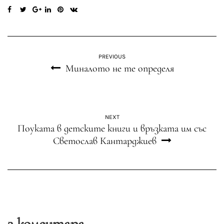
PREVIOUS
Миналото не те определя
NEXT
Поуката в детските книги и връзката им със
Светослав Кантарджиев
3 коментара