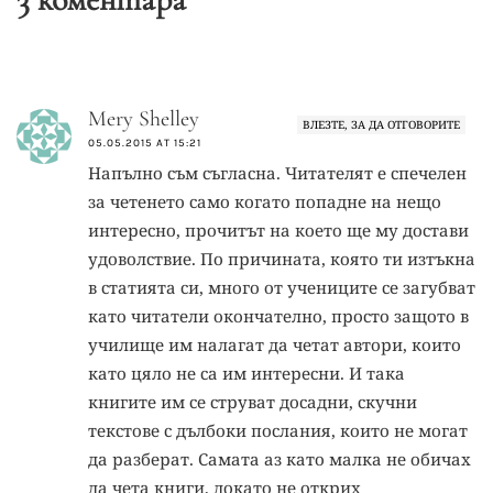
Mery Shelley
ВЛЕЗТЕ, ЗА ДА ОТГОВОРИТЕ
05.05.2015 AT 15:21
Напълно съм съгласна. Читателят е спечелен
за четенето само когато попадне на нещо
интересно, прочитът на което ще му достави
удоволствие. По причината, която ти изтъкна
в статията си, много от учениците се загубват
като читатели окончателно, просто защото в
училище им налагат да четат автори, които
като цяло не са им интересни. И така
книгите им се струват досадни, скучни
текстове с дълбоки послания, които не могат
да разберат. Самата аз като малка не обичах
да чета книги, докато не открих