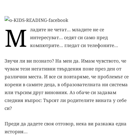
М
ладите не четат… младите не се
интересуват… седят си само пред
компютрите… гледат си телефоните…
Звучи ли ви познато? На мен да. Имам чувството, че
чувам тези негативни твърдения поне през ден от
различни места. И все си повтаряме, че проблемът се
корени в самите деца, в образователната ни система
или търсим друг виновник. Аз обаче си задавам
следния въпрос: Търсят ли родителите вината у себе
си?
Преди да дадете своя отговор, нека ви разкажа една
история…