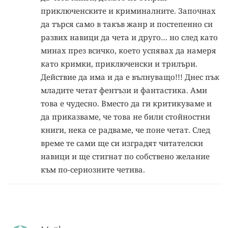
приключенските и криминалните. Започнах
да търся само в такъв жанр и постепенно си
развих навици да чета и друго… но след като
минах през всичко, което успявах да намеря
като кримки, приключенски и трилъри.
Действие да има и да е вълнуващо!!! Днес пък
младите четат фентъзи и фантастика. Ами
това е чудесно. Вместо да ги критикуваме и
да приказваме, че това не били стойностни
книги, нека се радваме, че поне четат. След
време те сами ще си изградят читателски
навици и ще стигнат по собствено желание
към по-сериозните четива.