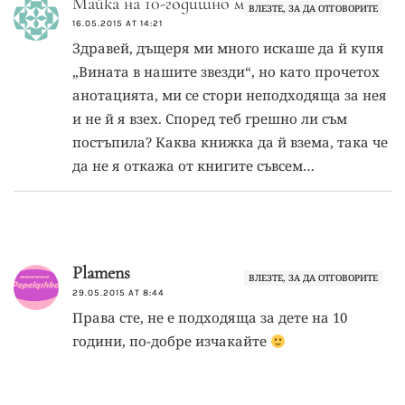
Майка на 10-годишно момиче
ВЛЕЗТЕ, ЗА ДА ОТГОВОРИТЕ
16.05.2015 AT 14:21
Здравей, дъщеря ми много искаше да й купя
„Вината в нашите звезди“, но като прочетох
анотацията, ми се стори неподходяща за нея
и не й я взех. Според теб грешно ли съм
постъпила? Каква книжка да й взема, така че
да не я откажа от книгите съвсем…
Plamens
ВЛЕЗТЕ, ЗА ДА ОТГОВОРИТЕ
29.05.2015 AT 8:44
Права сте, не е подходяща за дете на 10
години, по-добре изчакайте