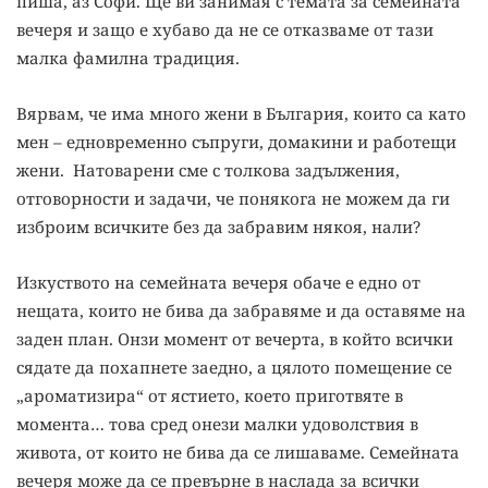
пиша, аз Софи. Ще ви занимая с темата за семейната
вечеря и защо е хубаво да не се отказваме от тази
малка фамилна традиция.
Вярвам, че има много жени в България, които са като
мен – едновременно съпруги, домакини и работещи
жени. Натоварени сме с толкова задължения,
отговорности и задачи, че понякога не можем да ги
изброим всичките без да забравим някоя, нали?
Изкуството на семейната вечеря обаче е едно от
нещата, които не бива да забравяме и да оставяме на
заден план. Онзи момент от вечерта, в който всички
сядате да похапнете заедно, а цялото помещение се
„ароматизира“ от ястието, което приготвяте в
момента… това сред онези малки удоволствия в
живота, от които не бива да се лишаваме. Семейната
вечеря може да се превърне в наслада за всички