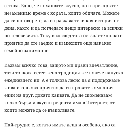
сетива. Едно, че похапвате вкусно, но и прекарвате
незаменимо време с хората, които обичате. Можете
да си поговорете, да си разкажете някоя история от
деня, както и да погледате нещо интересно за всички
по телевизията. Току виж след това осъзнаете колко е
приятно да сте заедно и измислите още някакво
семейно занимание.
Казвам всичко това, защото ми прави впечатление,
тази толкова естествена традиция все повече напуска
ежедневието ни. А е толкова лесно да я поддържаме
жива и толкова приятно да си правите компания
един на друг, докато хапвате. Да не споменавам
колко бързи и вкусни рецепти има в Интернет, от
които можете да се възползвате.
Най-трудно е, когато имате деца и особено, ако са