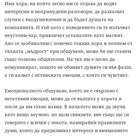
Има хора, на които лесно им се отдава да водят
интересни и непринудени разговори, да разказват
случки с въодушевление и да бъдат душата на
компанията. И тъй като с поведението си те излъчват
неустоим чар, привличат останалите като магнит.
Ако се заобиколим с повечко такива хора и попием от
тяхната „мъдрост“ при общуване, може би ще станем
също толкова общителни. На тях им е лесно да
комуникират, защото не обвиват думите си във фалш,
а ги казват с истинската емоция, с която ги чувстват.
Емоционалното общуване, което не е свързано с
негативни емоции, може да се възпита у хората и
после да им стане навик. В началото може да звучи
като нещо заучено, но щом свикнете, вие също ще си
говорите с всички с лекота, намирайки правилните
думи, които да предизвикат интереса и вниманието