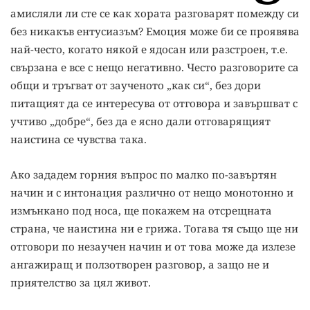
амисляли ли сте се как хората разговарят помежду си
без никакъв ентусиазъм? Емоция може би се проявява
най-често, когато някой е ядосан или разстроен, т.е.
свързана е все с нещо негативно. Често разговорите са
общи и тръгват от заученото „как си“, без дори
питащият да се интересува от отговора и завършват с
учтиво „добре“, без да е ясно дали отговарящият
наистина се чувства така.
Ако зададем горния въпрос по малко по-завъртян
начин и с интонация различно от нещо монотонно и
измънкано под носа, ще покажем на отсрещната
страна, че наистина ни е грижа. Тогава тя също ще ни
отговори по незаучен начин и от това може да излезе
ангажиращ и ползотворен разговор, а защо не и
приятелство за цял живот.