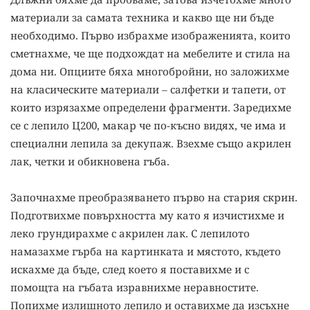
материали за самата техника и какво ще ни бъде
необходимо. Първо избрахме изображенията, които
сметнахме, че ще подхождат на мебелите и стила на
дома ни. Опциите бяха многобройни, но заложихме
на класическите материали – салфетки и тапети, от
които изрязахме определени фрагменти. Заредихме
се с лепило Ц200, макар че по-късно видях, че има и
специални лепила за декупаж. Взехме също акрилен
лак, четки и обикновена гъба.
Започнахме преобразяването първо на стария скрин.
Подготвихме повърхността му като я изчистихме и
леко грундирахме с акрилен лак. С лепилото
намазахме гърба на картинката и мястото, където
искахме да бъде, след което я поставихме и с
помощта на гъбата изравнихме неравностите.
Попихме излишното лепило и оставихме да изсъхне