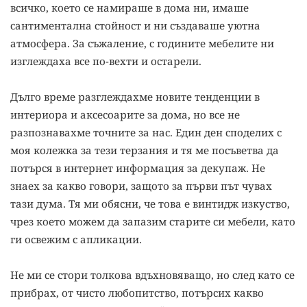
всичко, което се намираше в дома ни, имаше
сантиментална стойност и ни създаваше уютна
атмосфера. За съжаление, с годините мебелите ни
изглеждаха все по-вехти и остарели.
Дълго време разглеждахме новите тенденции в
интериора и аксесоарите за дома, но все не
разпознавахме точните за нас. Един ден споделих с
моя колежка за тези терзания и тя ме посъветва да
потърся в интернет информация за декупаж. Не
знаех за какво говори, защото за първи път чувах
тази дума. Тя ми обясни, че това е винтидж изкуство,
чрез което можем да запазим старите си мебели, като
ги освежим с апликации.
Не ми се стори толкова вдъхновяващо, но след като се
прибрах, от чисто любопитство, потърсих какво