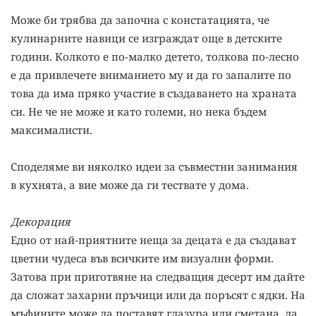
Може би трябва да започна с констатацията, че
кулинарните навици се изграждат още в детските
години. Колкото е по-малко детето, толкова по-лесно
е да привлечете вниманието му и да го запалите по
това да има пряко участие в създаването на храната
си. Не че не може и като големи, но нека бъдем
максималисти.
Споделяме ви няколко идеи за съвместни занимания
в кухнята, а вие може да ги тествате у дома.
Декорация
Едно от най-приятните неща за децата е да създават
цветни чудеса във всичките им визуални форми.
Затова при приготвяне на следващия десерт им дайте
да сложат захарни пръчици или да поръсят с ядки. На
мъфините може да поставят глазура или сметана, да