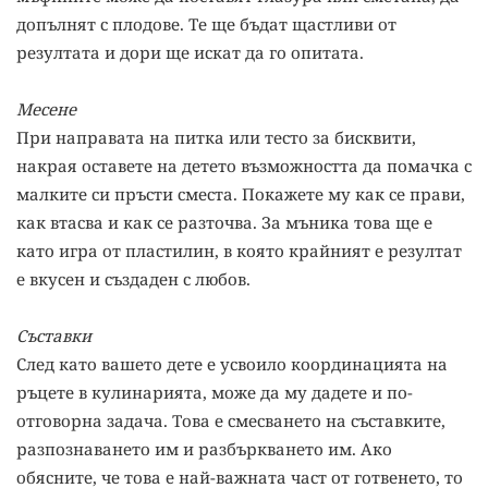
допълнят с плодове. Те ще бъдат щастливи от
резултата и дори ще искат да го опитата.
Месене
При направата на питка или тесто за бисквити,
накрая оставете на детето възможността да помачка с
малките си пръсти сместа. Покажете му как се прави,
как втасва и как се разточва. За мъника това ще е
като игра от пластилин, в която крайният е резултат
е вкусен и създаден с любов.
Съставки
След като вашето дете е усвоило координацията на
ръцете в кулинарията, може да му дадете и по-
отговорна задача. Това е смесването на съставките,
разпознаването им и разбъркването им. Ако
обясните, че това е най-важната част от готвенето, то