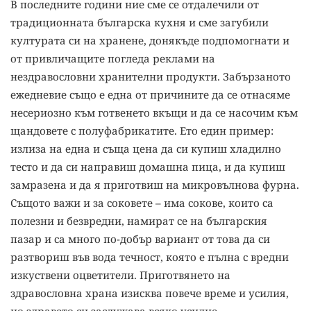
В последните години ние сме се отдалечили от
традиционната българска кухня и сме загубили
културата си на хранене, донякъде подпомогнати и
от привличащите погледа реклами на
нездравословни хранителни продукти. Забързаното
ежедневие също е една от причините да се отнасяме
несериозно към готвенето вкъщи и да се насочим към
щандовете с полуфабрикатите. Ето един пример:
излиза на една и съща цена да си купиш хладилно
тесто и да си направиш домашна пица, и да купиш
замразена и да я приготвиш на микровълнова фурна.
Същото важи и за соковете – има сокове, които са
полезни и безвредни, намират се на българския
пазар и са много по-добър вариант от това да си
разтвориш във вода течност, която е пълна с вредни
изкуствени оцветители. Приготвянето на
здравословна храна изисква повече време и усилия,