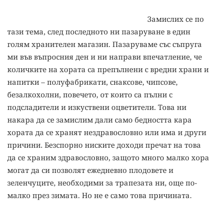
Замислих се по
тази тема, след последното ни пазаруване в един
голям хранителен магазин. Пазаруваме със съпруга
ми във въпросния ден и ни направи впечатление, че
количките на хората са препълнени с вредни храни и
напитки – полуфабрикати, снаксове, чипсове,
безалкохолни, повечето, от които са пълни с
подсладители и изкуствени оцветители. Това ни
накара да се замислим дали само бедността кара
хората да се хранят нездравословно или има и други
причини. Безспорно ниските доходи пречат на това
да се храним здравословно, защото много малко хора
могат да си позволят ежедневно плодовете и
зеленчуците, необходими за трапезата ни, oще по-
малко през зимата. Но не е само това причината.