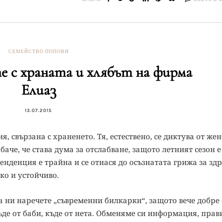
СЕМЕЙСТВО ПОПОВИ
е с храната и хлябът на фирма
Елиаз
13.07.2015
, свързана с храненето. Тя, естествено, се диктува от же
аче, че става дума за отслабване, защото летният сезон е
тенденция е трайна и се отнася до осъзнатата грижа за здр
пко и устойчиво.
да ни наречете „съвременни билкарки“, защото вече добре 
къде от баби, къде от нета. Обменяме си информация, прав