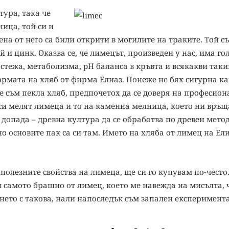
тура, така че
ница, той си и
ена от него са били открити в могилите на траките. Той с
й и цинк. Оказва се, че лимецът, произведен у нас, има г
стежа, метаболизма, pH баланса в кръвта и всякакви таки
ормата на хляб от фирма Елиаз. Понеже не бях сигурна ка
не съм пекла хляб, предпочетох да се доверя на професио
и си мелят лимеца и то на каменна мелница, което ни връщ
допада – древна култура да се обработва по древен метод.
о основите пак са си там. Името на хляба от лимец на Ели
а полезните свойства на лимеца, ще си го купувам по-често
 самото брашно от лимец, което ме навежда на мисълта, 
венето с такова, нали напоследък съм запален експеримен