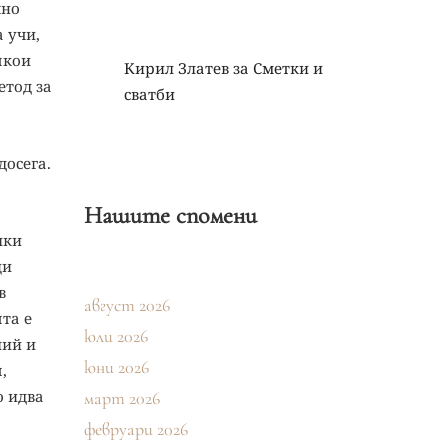
чно
 учи,
якои
Кирил Златев
за
Сметки и
етод за
сватби
досега.
Нашите спомени
лки
щи
в
август 2026
та е
юли 2026
лий и
юни 2026
,
о идва
март 2026
февруари 2026