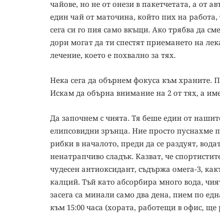
чайове, но не от онези в пакетчетата, а от 
един чай от маточина, който пих на работа, 
сега си го пия само вкъщи. Ако трябва да см
дори могат да ти спестят приемането на лек
лечение, което е похвално за тях.
Нека сега да обърнем фокуса към храните. П
Искам да обърна внимание на 2 от тях, а им
Да започнем с чията. Тя беше един от нашит
елипсовидни зрънца. Ние просто пуснахме п
рибки в началото, преди да се раздуят, вода
ненатрапчиво сладък. Казват, че спортистит
чудесен антиоксидант, съдържа омега-3, как
калций. Тъй като абсорбира много вода, чият
засега са минали само два дена, пием по ед
към 15:00 часа (хората, работещи в офис, ще 