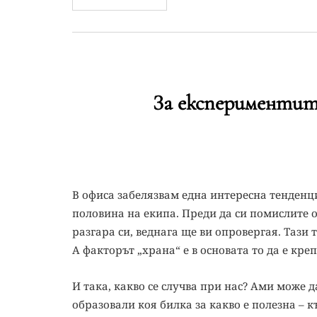
За експериментит
В офиса забелязвам една интересна тенденция
половина на екипа. Преди да си помислите об
разгара си, веднага ще ви опровергая. Тази 
А факторът „храна“ е в основата то да е кре
И така, какво се случва при нас? Ами може 
образовали коя билка за какво е полезна – 