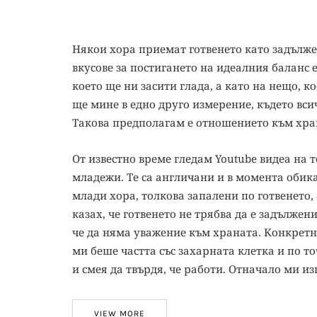
Някои хора приемат готвенето като задължен
вкусове за постигането на идеалния баланс 
което ще ни засити глада, а като на нещо, к
ще мине в едно друго измерение, където вси
Такова предполагам е отношението към хран
От известно време гледам Youtube видеа на т
младежи. Те са англичани и в момента обикал
млади хора, толкова запалени по готвенето, а
казах, че готвенето не трябва да е задължени
че да няма уважение към храната. Конкретно
ми беше частта със захарната клетка и по то
и смея да твърдя, че работи. Отначало ми и
VIEW MORE