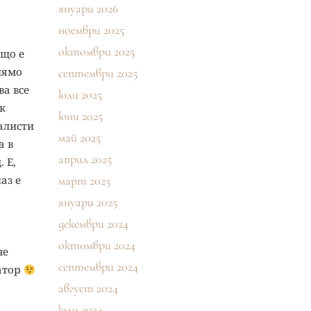
януари 2026
ноември 2025
октомври 2025
ъщо е
олямо
септември 2025
ва все
юли 2025
к
юни 2025
налисти
май 2025
а в
април 2025
 Е,
аз е
март 2025
януари 2025
декември 2024
.
октомври 2024
че
септември 2024
татор
август 2024
юли 2024