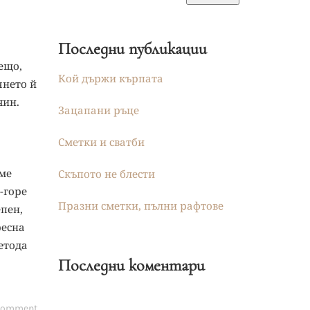
Последни публикации
а
ещо,
Кой държи кърпата
янето й
чин.
Зацапани ръце
Сметки и сватби
аме
Скъпото не блести
-горе
Празни сметки, пълни рафтове
епен,
ресна
метода
Последни коментари
 comment