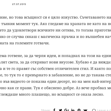
27.07.2015
ие, но това всъщност си е цяло изкуство. Съчетаването н
е тънкия момент тук. Ако гледаме на храната не като на н
оето да удовлетвори всичките ни сетива, то тогава приготв
чко се случва сякаш с магическа пръчка и по вълшебен на
ата на големите готвачи.
ема готвене, за да черпя идеи, и попаднах на този на едни
ят света, за да откриват нови вкусове. Хубаво е да вижд
 и те го правят със собствен отличителен стил. И както по
е, то тук то е превърнато в забавление, но не до такава ст
 във видеото се показва един десерт, но на мен най-инте
чно как се прави. Тук е обяснено добре. Аз вече пробвах 
зглеждаше много плашещо, но всъщност се оказа лесно.
Share:
Leave a