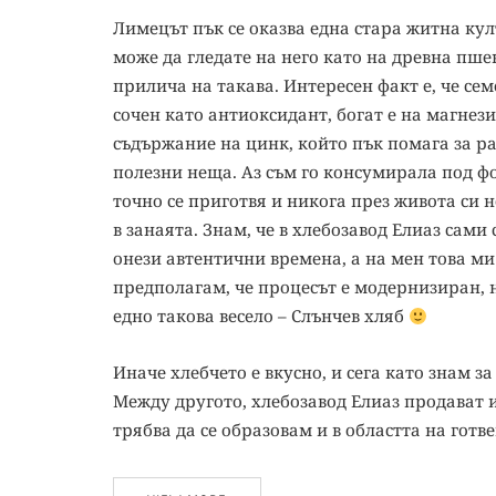
Лимецът пък се оказва една стара житна кул
може да гледате на него като на древна пше
прилича на такава. Интересен факт е, че сем
сочен като антиоксидант, богат е на магнези
съдържание на цинк, който пък помага за ра
полезни неща. Аз съм го консумирала под ф
точно се приготвя и никога през живота си 
в занаята. Знам, че в хлебозавод Елиаз сам
онези автентични времена, а на мен това ми 
предполагам, че процесът е модернизиран, н
едно такова весело – Слънчев хляб
Иначе хлебчето е вкусно, и сега като знам з
Между другото, хлебозавод Елиаз продават и
трябва да се образовам и в областта на гот