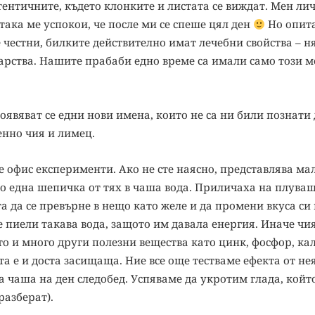
автентичните, където клонките и листата се виждат. Мен ли
така ме успокои, че после ми се спеше цял ден
Но опита
е честни, билките действително имат лечебни свойства – н
арства. Нашите прабаби едно време са имали само този м
оявяват се едни нови имена, които не са ни били познати 
енно чия и лимец.
е офис експерименти. Ако не сте наясно, представлява ма
о една шепичка от тях в чаша вода. Приличаха на плува
та да се превърне в нещо като желе и да промени вкуса си 
е пиели такава вода, защото им давала енергия. Иначе чия
то и много други полезни вещества като цинк, фосфор, ка
а е и доста засищаща. Ние все още тестваме ефекта от нея
на чаша на ден следобед. Успяваме да укротим глада, койт
разберат).