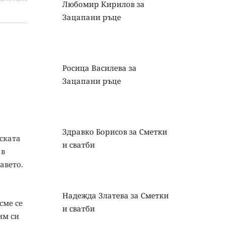
Любомир Кирилов
за
Зацапани ръце
Росица Василева
за
Зацапани ръце
Здравко Борисов
за
Сметки
нската
и сватби
 в
авето.
Надежда Златева
за
Сметки
сме се
и сватби
им си