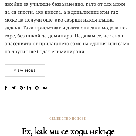
джобни за училище безвъзмездно, като от тях може
да си спести, ако поиска, а в допълнение към тях
може да получи още, ако свърши някоя къщна
задача. Така присъстват и двата описани модела по-
горе, без никой да доминира. Надявам се, че така и
опасенията от прилагането само на единия или само
на другия ще бъдат елиминирани.
VIEW MORE
СЕМЕЙСТВО ПОПОВИ
Ех, как ми се ходи някъде