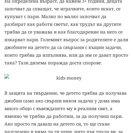
На определена възраст, да кажем 3+ години, децата
започват да схващат, че играчките, които искат, се
купуват с пари. Малко по малко започват да
разбират как работи светът, как трудът на другите
трябва да се уважава и как благодарение на него се
изкарват пари. Големият въпрос за родителите е дали
джобните на детето да са свързани с къщни задачи,
които трябва да изпълнява, или да им се дават просто
така? Тази дилема поражда доста спорове.
В защита на твърдение, че детето трябва да получава
джобни само ако свърши някоя задача у дома има
много общо с въвеждането му в реалния свят, а
именно че трябва да работиш, за да получиш пари.
Ако просто ги даваш на детето си, то ще стане
разглезено и няма да ги цени, нито пък труда ви, за