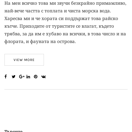
На мен всичко това ми звучи безкрайно примамливо,
най-вече частта с топлата и чиста морска вода.
Харесва ми и че хората си поддържат това райско
кътче. Приходите от туристите се влагат, където
трябва, за да им е хубаво на всички, в това число и на
флората, и фауната на острова.
VIEW MORE
Търсене