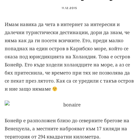
11.12.2015
Имам навика да чета в интернет за интересни и
далечни туристически дестинации, дори да знам, че
няма как да ги посетя всичките. Ето, преди малко
попаднах на един остров в Карибско море, който се
оказа под юрисдикцията на Холандия. Това е остров
Бонейр. Ето къде ходели холандците на море, а аз се
бях притеснила, че времето при тях не позволява да
се пекат през лятото. Как са се уредили с такъв остров
и ние защо нямаме
Бонейр е разположен близо до северните брегове на
Венецуела, а местните наброяват към 17 хиляди на
територия от 294 квадратни километра.