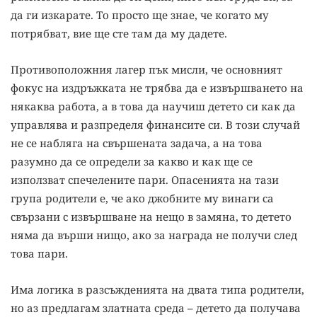
да ги изкарате. То просто ще знае, че когато му
потрябват, вие ще сте там да му дадете.
Противоположния лагер пък мисли, че основният
фокус на издръжката не трябва да е извършването на
някаква работа, а в това да научиш детето си как да
управлява и разпределя финансите си. В този случай
не се набляга на свършената задача, а на това
разумно да се определи за какво и как ще се
използват спечелените пари. Опасенията на тази
група родители е, че ако джобните му винаги са
свързани с извършване на нещо в замяна, то детето
няма да върши нищо, ако за награда не получи след
това пари.
Има логика в разсъжденията на двата типа родители,
но аз предлагам златната среда – детето да получава