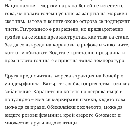
Националният морски парк на Бонейр е известен с
това, че полага големи усилия за защита на морския
свят там. Затова и водите около острова се поддържат
чисти. Гмуркането е разрешено, но предварително
трябва да се мине през инструктаж как това да стане,
без да се навреди на кораловите рифове и животните,
които ги обитават. Водата е кристално прозрачна и
през цялата година е с приятна топла температура.
Друга предпочитана морска атракция на Бонейр е
уиндсърфингът. Вятърът там благоприятства този вид
забавление. Карането на колело на острова също е
популярно – има си маркирани пътеки, където това
може да се прави. Обикаляйки с колелото, може да
видите розови фламинга край езерото Gotomeer и
множество други видове птици.