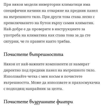
При някои модели инверторни климатици има
специфични начини на отваряне на предния панел
на вътрешното тяло. При други това става лесно с
превключването на бутон върху самия климатик.
Най-добре е да проверите в инструкциите за
употреба на климатика как става това за да сте
сигурни, че го правите както трябва.
Почистете вътрешността
Някои от най-важните компоненти се намират
директно под предния панел на вътрешното тяло.
Използвайте четка с мек косъм и почистете
вътрешността. Може да използвате и прахосмукачка
с подходящ накрайник за целта.
Почистете въздушните филтри