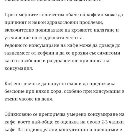
Прекомерните количества обаче на кофеин може да
причинят и някои здравословни проблеми,
включително повишаване на кръвното налягане и
увеличение на сърдечната честота.
Редовното консумиране на кафе може да доведе до
зависимост от кофеин и да се прояви със симптоми
като главоболие и раздразнение при липса на
консумация.
Кофеинът може да наруши съня и да предизвика
безсъние при някои хора, особено при консумация в
късни часове на деня.
Обикновено се препоръчва умерено консумиране на
кафе, което най-общо се оценява на около 2-3 чашки
кафе. За индивидуални консултации и препоръки е