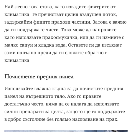
Най-лесно това става, като извадите филтрите от
климатика. Те пречистват целия въздушен поток,
задържайки фините прахови частици. Затова е важно
да ги поддържате чисти. Това може да направите
като използвате прахосмукачка, или да ги измиете с
малко сапун и хладка вода. Оставете ги да изсъхнат
сами напълно преди да ги сложите обратно в
климатика.
Почистете предния панел
Използвайте влажна кърпа за да почистите предния
панел на вътрешното тяло. Ако го правите
достатъчно често, няма да се налага да използвате
силни препарати за целта, защото ще го поддържате
в добро състояние без голямо наслояване на прах.