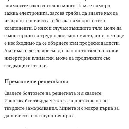
внимавате изключително много. Там се намира
важна електроника, затова трябва да знаете как да
извършите почиствате без да намокрите тези
компоненти. В някои случаи външното тяло може да
е монтирано на трудно достъпно място, при което ще
е необходимо да се обърнете към професионалисти.
Ако имате лесен достъп до външното тяло на вашия
инверторен климатик, може да продължите със
следващите стъпки.
Премахнете решетката
Свалете болтовете на решетката и я свалете.
Използвайте твърда четка за почистване на по-
твърдите замърсявания. Минете и с мокра кърпа за
да почистите натрупания прах.