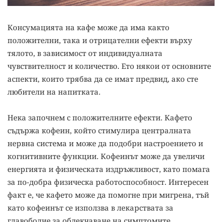
Консумацията на кафе може да има както
положителни, така и отрицателни ефекти върху
тялото, в зависимост от индивидуалната
чувствителност и количество. Ето някои от основните
аспекти, които трябва да се имат предвид, ако сте
любители на напитката.
Нека започнем с положителните ефекти. Кафето
съдържа кофеин, който стимулира централната
нервна система и може да подобри настроението и
когнитивните функции. Кофеинът може да увеличи
енергията и физическата издръжливост, като помага
за по-добра физическа работоспособност. Интересен
факт е, че кафето може да помогне при мигрена, тъй
като кофеинът се използва в лекарствата за
главоболие за облекчаване на симптомите.