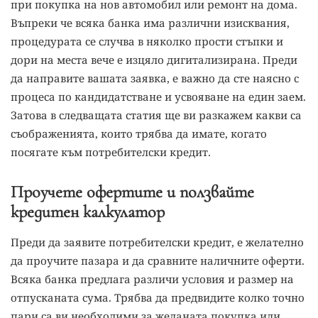
при покупка на нов автомобил или ремонт на дома.
Въпреки че всяка банка има различни изисквания,
процедурата се случва в няколко прости стъпки и
дори на места вече е изцяло дигитализирана. Преди
да направите вашата заявка, е важно да сте наясно с
процеса по кандидатстване и усвояване на един заем.
Затова в следващата статия ще ви разкажем какви са
съображенията, които трябва да имате, когато
посягате към потребителски кредит.
Проучете офертите и ползвайте
кредитен калкулатор
Преди да заявите потребителски кредит, е желателно
да проучите пазара и да сравните наличните оферти.
Всяка банка предлага различи условия и размер на
отпусканата сума. Трябва да предвидите колко точно
пари са ви необходими за желаната покупка или