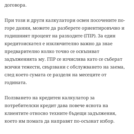
договора.
При този и други калкулатори освен посочените по-
горе данни, можете да разберете ориентировъчно и
годишният процент на разходите (ГПР). За един
кредитоискател е изключително важно да знае
предварително колко точно се оскъпяват
задълженията му. ГПР се изчислява като се съберат
всички тежести, свързвани с обслужването на заема,
след което сумата се разделя на месеците от
годината.
Ползването на кредитен калкулатор за
потребителски кредит дава повече яснота на
клиентите относно техните бъдещи задължения,
което им помага да направят по-осъзнат избор.