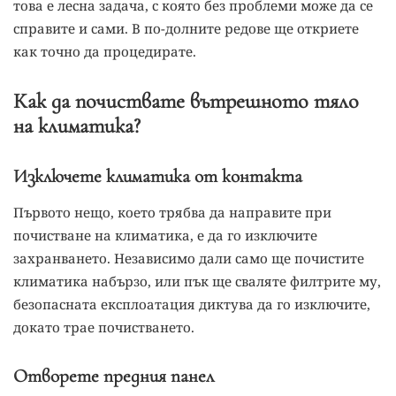
това е лесна задача, с която без проблеми може да се
справите и сами. В по-долните редове ще откриете
как точно да процедирате.
Как да почиствате вътрешното тяло
на климатика?
Изключете климатика от контакта
Първото нещо, което трябва да направите при
почистване на климатика, е да го изключите
захранването. Независимо дали само ще почистите
климатика набързо, или пък ще сваляте филтрите му,
безопасната експлоатация диктува да го изключите,
докато трае почистването.
Отворете предния панел