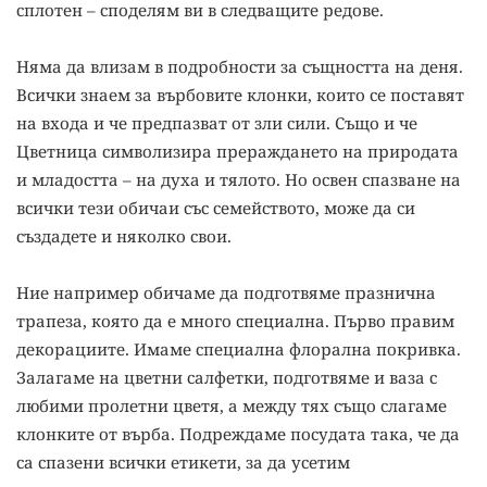
сплотен – споделям ви в следващите редове.
Няма да влизам в подробности за същността на деня.
Всички знаем за върбовите клонки, които се поставят
на входа и че предпазват от зли сили. Също и че
Цветница символизира прераждането на природата
и младостта – на духа и тялото. Но освен спазване на
всички тези обичаи със семейството, може да си
създадете и няколко свои.
Ние например обичаме да подготвяме празнична
трапеза, която да е много специална. Първо правим
декорациите. Имаме специална флорална покривка.
Залагаме на цветни салфетки, подготвяме и ваза с
любими пролетни цветя, а между тях също слагаме
клонките от върба. Подреждаме посудата така, че да
са спазени всички етикети, за да усетим