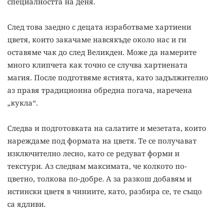
специалността на деня.
След това заедно с децата изработваме хартиени
цветя, които закачаме навсякъде около нас и ги
оставяме чак до след Великден. Може да намерите
много клипчета как точно се случва хартиената
магия. После подготвяме ястията, като задължително
аз правя традиционна обредна погача, наречена
„кукла“.
Следва и подготовката на салатите и мезетата, които
нареждаме под формата на цветя. Те се получават
изключително лесно, като се редуват форми и
текстури. Аз следвам максимата, че колкото по-
цветно, толкова по-добре. А за разкош добавям и
истински цветя в чиниите, като, разбира се, те също
са ядливи.