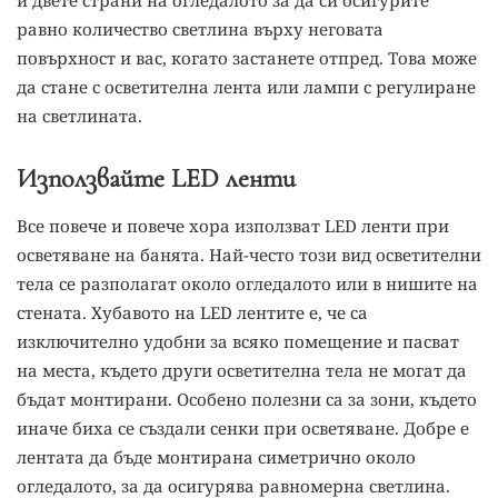
равно количество светлина върху неговата
повърхност и вас, когато застанете отпред. Това може
да стане с осветителна лента или лампи с регулиране
на светлината.
Използвайте LED ленти
Все повече и повече хора използват LED ленти при
осветяване на банята. Най-често този вид осветителни
тела се разполагат около огледалото или в нишите на
стената. Хубавото на LED лентите е, че са
изключително удобни за всяко помещение и пасват
на места, където други осветителна тела не могат да
бъдат монтирани. Особено полезни са за зони, където
иначе биха се създали сенки при осветяване. Добре е
лентата да бъде монтирана симетрично около
огледалото, за да осигурява равномерна светлина.