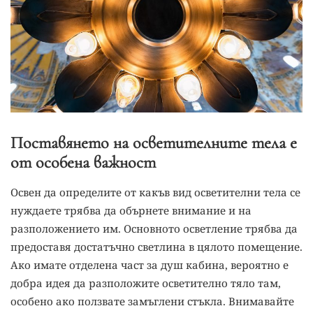
Поставянето на осветителните тела е
от особена важност
Освен да определите от какъв вид осветителни тела се
нуждаете трябва да обърнете внимание и на
разположението им. Основното осветление трябва да
предоставя достатъчно светлина в цялото помещение.
Ако имате отделена част за душ кабина, вероятно е
добра идея да разположите осветително тяло там,
особено ако ползвате замъглени стъкла. Внимавайте