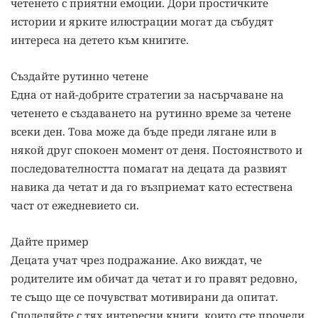
четенето с приятни емоции. Дори простичките
истории и ярките илюстрации могат да събудят
интереса на детето към книгите.
Създайте рутинно четене
Една от най-добрите стратегии за насърчаване на
четенето е създаването на рутинно време за четене
всеки ден. Това може да бъде преди лягане или в
някой друг спокоен момент от деня. Постоянството и
последователността помагат на децата да развият
навика да четат и да го възприемат като естествена
част от ежедневието си.
Дайте пример
Децата учат чрез подражание. Ако виждат, че
родителите им обичат да четат и го правят редовно,
те също ще се почувстват мотивирани да опитат.
Споделяйте с тях интересни книги, които сте прочели,