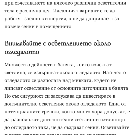
при съчетаването на няколко различни осветителни
тела с различна цел. Идеалният вариант е те да
работят заедно в синергия, а не да допринасят за
повече сенки в помещението.
Внимавайте с осветлението около
огледалото
Множество дейности в банята, които изискват
светлина, се извършват около огледалото. Най-често
огледалото се разполага над мивката, където не
липсват осветление от основните източници в банята.
Но със сигурност си заслужава да инвестирате в
допълнително осветление около огледалото. Една от
потенциалните грешки, които много хора допускат, е
да разположат допълнителни светлинни източници
до огледалото така, че да създават сенки. Осветявайте
и двете страни на огледалото за да си осигурите