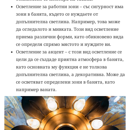
Осветление за работни зони – със сигурност има
зони в банята, където се нуждаете от
допълнителна светлина. Например, това може
да огледалото и мивката. Този вид осветление
приема различни форми, като обикновено вида
се определя спрямо мястото и нуждите ви.
Осветление за акцент – с този вид осветление се
цели да се създаде приятна атмосфера в банята,
като основната му функция е не толкова
допълнителна светлина, а декоративна. Може да
се осветяват определени зони в банята, като
например ваната.