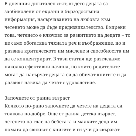
В днешния дигитален свят, където децата са
заобиколени от екрани и бързодостъпна
информация, насърчаването на любовта към
четенето може да бъде предизвикателство. Въпреки
това, четенето е ключово за развитието на децата – то
не само обогатява тяхната реч и въображение, но и
развива критическото им мислене и способността им
да се концентрират. В тази статия ще разгледаме
няколко ефективни начина, по които родителите
могат да насърчат децата си да обичат книгите и да
развият навика да четат с удоволствие.
Започнете от ранна възраст
Колкото по-рано започнете да четете на децата си,
толкова по-добре. Още от ранна детска възраст,
четенето на глас на бебетата и малките деца им
помага да свикнат с книгите и ги учи да свързват