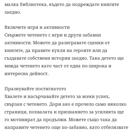
малка библиотека, където да подреждате книгите
заедно.
Включете игри и активности
Свържете четенето с игри и други забавни
активности. Можете да разигравате сценки от
книгите, да правите кукли на героите или да
създавате собствени истории заедно. Така детето ще
вижда четенето като част от една по-широка и
интересна дейност.
Празнувайте постигнатото
Хвалете и насърчавайте детето за всеки успех,
свързан с четенето. Дори ако е прочело само няколко
страници, похвалата и признанието за усилията ще
го мотивират да продължи. Можете също така да
направите четенето още по-забавно, като отбелязвате