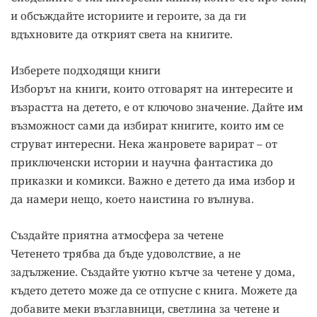
и обсъждайте историите и героите, за да ги
вдъхновите да открият света на книгите.
Изберете подходящи книги
Изборът на книги, които отговарят на интересите и
възрастта на детето, е от ключово значение. Дайте им
възможност сами да избират книгите, които им се
струват интересни. Нека жанровете варират – от
приключенски истории и научна фантастика до
приказки и комикси. Важно е детето да има избор и
да намери нещо, което наистина го вълнува.
Създайте приятна атмосфера за четене
Четенето трябва да бъде удоволствие, а не
задължение. Създайте уютно кътче за четене у дома,
където детето може да се отпусне с книга. Можете да
добавите меки възглавници, светлина за четене и