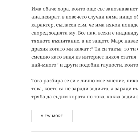
Има обаче хора, които още със запознаването
анализират, в повечето случаи няма нищо о
характер, съгласен съм, че има някои попаде
според зодията му. Все пак, всеки е индивид
тяхното възпитание, а не защото Марс навле
дразня когато ми кажат :“ Ти си такъв, то ти 
смешно като видя из интернет някоя статия 
най-много“ и други подобни глупости, коит
Това разбира се си е лично мое мнение, никой
това, което са не заради зодията, а заради 
тряба да съдим хората по това, каква зодия е
VIEW MORE