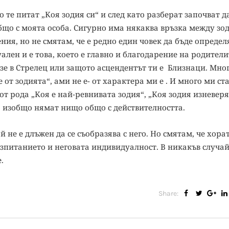
 те питат „Коя зодия си“ и след като разберат започват д
бщо с моята особа. Сигурно има някаква връзка между зо
ния, но не смятам, че е редно един човек да бъде определ
уален и е това, което е главно и благодарение на родители
зе в Стрелец или защото асцендентът ти е Близнаци. Мног
е от зодията“, ами не е- от характера ми е . И много ми ст
от рода „Коя е най-ревнивата зодия“, „Коя зодия изневер
о изобщо нямат нищо общо с действителността.
 не е длъжен да се съобразява с него. Но смятам, че хорат
възпитанието и неговата индивидуалност. В никакъв случай
.
Share: