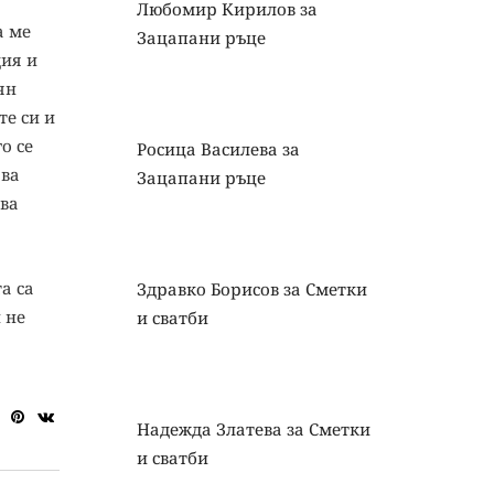
Любомир Кирилов
за
а ме
Зацапани ръце
дия и
ян
те си и
о се
Росица Василева
за
ава
Зацапани ръце
ява
а са
Здравко Борисов
за
Сметки
 не
и сватби
Надежда Златева
за
Сметки
и сватби