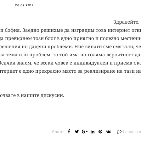
26.02.2012
Здравейте,
 и София. Заедно решихме да изградим това интернет огн
да превърнем този блог в едно приятно и полезно местенц
решения по дадени проблеми. Ние винаги сме смятали, че
а тема или проблем, то той има по-голяма вероятност да
сички знаем, че всеки човек е индивидуален и приема ок
нтернет е едно прекрасно място за реализиране на тази 
лючвате в нашите дискусии.
Share:
Leave a