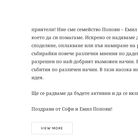
приятели! Ние сме семейство Попови – Емил
което да си помагаме. Искрено се надяваме 
споделяне, оплакване или пък намиране на 
събирайки повече различни мнения по даден
разрешен по най-добрият възможен начин. В
събития по различен начин. В тази насока и
идея.
Ще се радваме да бъдете активни и да се вк
Поздрави от Софи и Емил Попови!
VIEW MORE