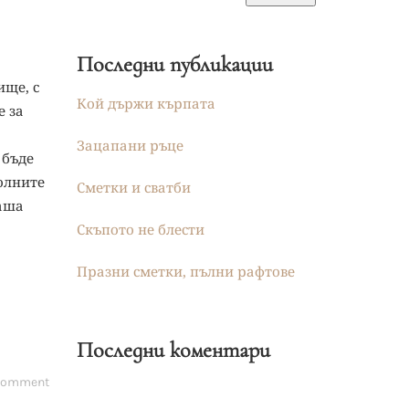
Последни публикации
ище, с
Кой държи кърпата
е за
Зацапани ръце
 бъде
олните
Сметки и сватби
наша
Скъпото не блести
Празни сметки, пълни рафтове
Последни коментари
 comment