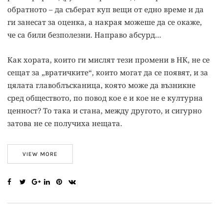
обратното – да съберат куп вещи от едно време и да
ги занесат за оценка, а накрая можеше да се окаже,
че са били безполезни. Направо абсурд…
Как хората, които ги мислят тези промени в НК, не се
сещат за „вратичките“, които могат да се появят, и за
цялата главоблъсканица, която може да възникне
сред обществото, по повод кое е и кое не е културна
ценност? То така и стана, между другото, и сигурно
затова не се получиха нещата.
VIEW MORE