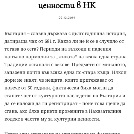
ценности в НК
02.12.2014
България – славна държава с дългогодишна история,
датираща чак от 681 г. Какво ли не й се е случило от
тогава до сега? Периоди на възходи и падения
напълно нормални за „живота“ на всяка една страна.
Традиции останали с векове. Предмети от миналото,
запазени почти във всяка една по-стара къща. Някои
дори не знаят, че нещата, които притежават от
повече от 50 години, фактически биха могли да
станат част от културното наследство на България и
да се наложи да ги регистрират – поне това щеше да
стане, ако бяха приети промените в Наказателния
кодекс в частта му за културни ценности.