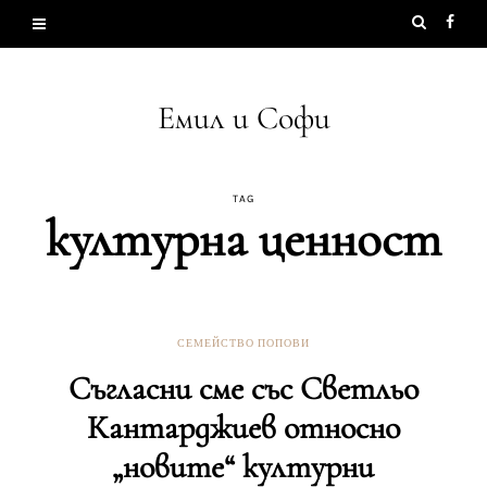
Емил и Софи
TAG
културна ценност
СЕМЕЙСТВО ПОПОВИ
Съгласни сме със Светльо
Кантарджиев относно
„новите“ културни