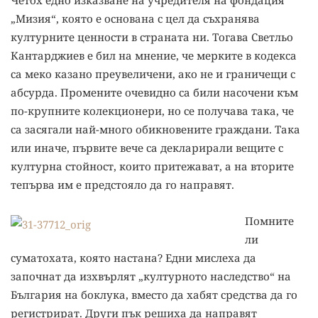
Четох едно изказване на учредителя на фондация
„Мизия“, която е основана с цел да съхранява
културните ценности в страната ни. Тогава Светльо
Кантарджиев е бил на мнение, че мерките в кодекса
са меко казано преувеличени, ако не и граничещи с
абсурда. Промените очевидно са били насочени към
по-крупните колекционери, но се получава така, че
са засягали най-много обикновените граждани. Така
или иначе, първите вече са декларирали вещите с
културна стойност, които притежават, а на вторите
тепърва им е предстояло да го направят.
Помните
ли
суматохата, която настана? Едни мислеха да
започнат да изхвърлят „културното наследство“ на
България на боклука, вместо да хабят средства да го
регистрират. Други пък решиха да направят