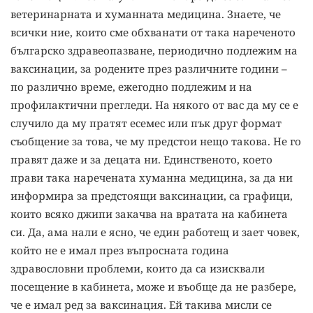
ветеринарната и хуманната медицина. Знаете, че
всички ние, които сме обхванати от така нареченото
българско здравеопазване, периодично подлежим на
ваксинации, за родените през различните години –
по различно време, ежегодно подлежим и на
профилактични прегледи. На някого от вас да му се е
случило да му пратят есемес или пък друг формат
съобщение за това, че му предстои нещо такова. Не го
правят даже и за децата ни. Единственото, което
прави така наречената хуманна медицина, за да ни
информира за предстоящи ваксинации, са графици,
които всяко джипи закачва на вратата на кабинета
си. Да, ама нали е ясно, че един работещ и зает човек,
който не е имал през въпросната година
здравословни проблеми, които да са изисквали
посещение в кабинета, може и въобще да не разбере,
че е имал ред за ваксинация. Ей такива мисли се