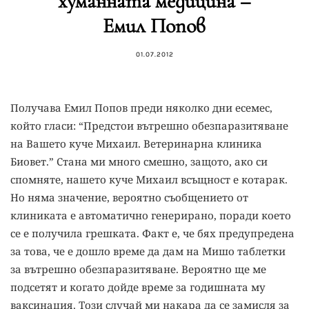
хуманната медицина –
Емил Попов
01.07.2012
Получава Емил Попов преди няколко дни есемес,
който гласи: “Предстои вътрешно обезпаразитяване
на Вашето куче Михаил. Ветеринарна клиника
Биовет.” Стана ми много смешно, защото, ако си
спомняте, нашето куче Михаил всъщност е котарак.
Но няма значение, вероятно съобщението от
клиниката е автоматично генерирано, поради което
се е получила грешката. Факт е, че бях предупредена
за това, че е дошло време да дам на Мишо таблетки
за вътрешно обезпаразитяване. Вероятно ще ме
подсетят и когато дойде време за годишната му
ваксинация. Този случай ми накара да се замисля за