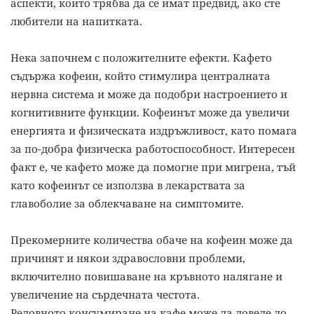
аспекти, които трябва да се имат предвид, ако сте
любители на напитката.
Нека започнем с положителните ефекти. Кафето
съдържа кофеин, който стимулира централната
нервна система и може да подобри настроението и
когнитивните функции. Кофеинът може да увеличи
енергията и физическата издръжливост, като помага
за по-добра физическа работоспособност. Интересен
факт е, че кафето може да помогне при мигрена, тъй
като кофеинът се използва в лекарствата за
главоболие за облекчаване на симптомите.
Прекомерните количества обаче на кофеин може да
причинят и някои здравословни проблеми,
включително повишаване на кръвното налягане и
увеличение на сърдечната честота.
Редовното консумиране на кафе може да доведе до