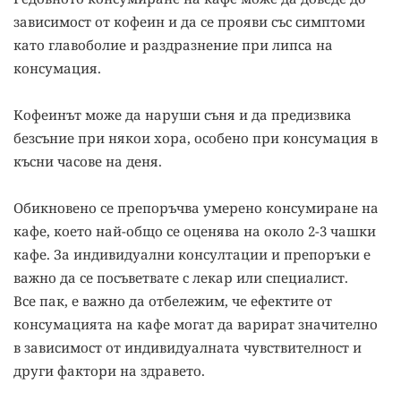
зависимост от кофеин и да се прояви със симптоми
като главоболие и раздразнение при липса на
консумация.
Кофеинът може да наруши съня и да предизвика
безсъние при някои хора, особено при консумация в
късни часове на деня.
Обикновено се препоръчва умерено консумиране на
кафе, което най-общо се оценява на около 2-3 чашки
кафе. За индивидуални консултации и препоръки е
важно да се посъветвате с лекар или специалист.
Все пак, е важно да отбележим, че ефектите от
консумацията на кафе могат да варират значително
в зависимост от индивидуалната чувствителност и
други фактори на здравето.