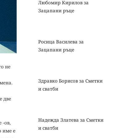
Любомир Кирилов
за
Зацапани ръце
Росица Василева
за
Зацапани ръце
то не
Здравко Борисов
за
Сметки
мена.
и сватби
е две
Надежда Златева
за
Сметки
 -ов,
и сватби
о име е