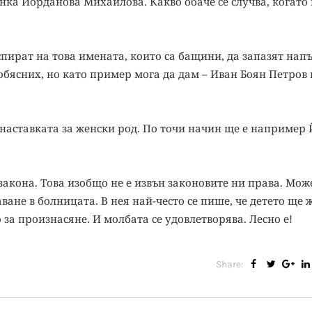
нка Йорданова Михайлова. Какво обаче се случва, когато
спират на това имената, които са бащини, да запазят нап
обясних, но като пример мога да дам – Иван Боян Петров
наставката за женски род. По точи начин ще е например
 закона. Това изобщо не е извън законовите ни права. Може
ане в болницата. В нея най-често се пише, че детето ще 
за произнасяне. И молбата се удовлетворява. Лесно е!
Share: