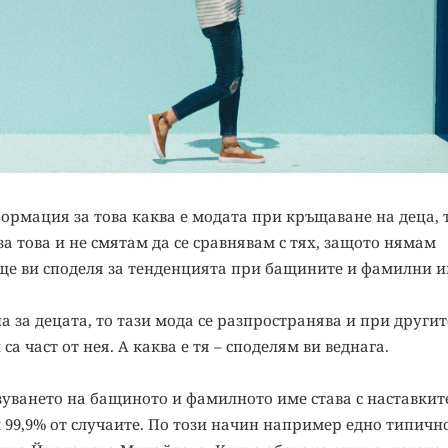
формация за това каква е модата при кръщаване на деца, 
за това и не смятам да се сравнявам с тях, защото нямам
ще ви споделя за тенденцията при бащините и фамилни и
а за децата, то тази мода се разпространява и при другит
а част от нея. А каква е тя – споделям ви веднага.
зуването на бащиното и фамилното име става с наставките
ти 99,9% от случаите. По този начин например едно типичн