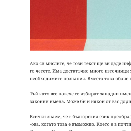
Ако си мислите, че този текст ще ви даде ин
го четете. Има достатъчно много източници 
необходимите познания. Вместо това обаче 
Тъй като все повече се избират западни имен
законни имена. Може би и някои от вас дори с
Всички знаем, че в българския език преобра
-ова, когато това е възможно. Което е в поч