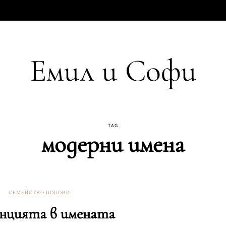
Емил и Софи
TAG
модерни имена
СЕМЕЙСТВО ПОПОВИ
нцията в имената