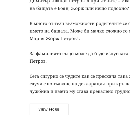
Димитър Иванов Петров, а при жените – Ива
на бащата е Боян, Жорж или нещо подобно?
В много от тези възможности родителите се 
името на бащата. Може би малко сложно го 
Мария Жорж Петрова.
За фамилията също може да бъде изпусната 
Петров.
Сега сигурно се чудите как се прескача така
случи с попълване на декларация при кръщав
чужбина и името му става прекалено трудно 
VIEW MORE