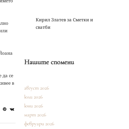
 името
Кирил Златев
за
Сметки и
ълно
сватби
 или
 Йоана
Нашите спомени
 да се
живее в
август 2026
юли 2026
юни 2026
март 2026
февруари 2026