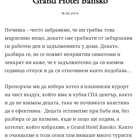
Grand Hotel Bansko
18.06.2014
Почивка – често забравяме, че ни трябва това
мързеливо нещо, докато сме грабнати от забързания
си работен ден и задълженията у дома. Докато,
разбира се, не се появят неприятни симптоми и
лекарят ни каже, че е задължително да си вземем
седмица отпуск и да си отпочинем както подобава…
Препоръча ми да избера хотел в планински курорт
на чист въздух, който има и хубав СПА център, както
и да не взимам децата, така че почивката наистина
да е ефективна. Децата оставихме при баба им, без
разбира се да казваме, къде и защо ще ходим, а
хотелът, който избрахме, е Grand Hotel Bansko. Както
и очаквахме в този сезон там нямаше много туристи