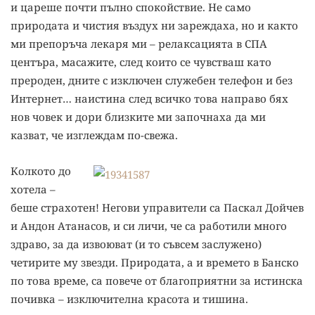
и цареше почти пълно спокойствие. Не само
природата и чистия въздух ни зареждаха, но и както
ми препоръча лекаря ми – релаксацията в СПА
центъра, масажите, след които се чувстваш като
прероден, дните с изключен служебен телефон и без
Интернет… наистина след всичко това направо бях
нов човек и дори близките ми започнаха да ми
казват, че изглеждам по-свежа.
Колкото до
хотела –
беше страхотен! Негови управители са Паскал Дойчев
и Андон Атанасов, и си личи, че са работили много
здраво, за да извоюват (и то съвсем заслужено)
четирите му звезди. Природата, а и времето в Банско
по това време, са повече от благоприятни за истинска
почивка – изключителна красота и тишина.