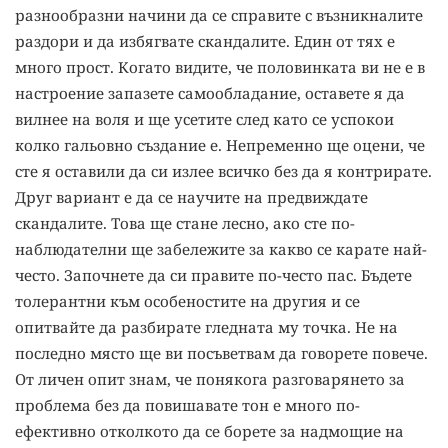
разнообразни начини да се справите с възникналите
раздори и да избягвате скандалите. Един от тях е
много прост. Когато видите, че половинката ви не е в
настроение запазете самообладание, оставете я да
вилнее на воля и ще усетите след като се успокои
колко гальовно създание е. Непременно ще оцени, че
сте я оставили да си излее всичко без да я контрирате.
Друг вариант е да се научите на предвиждате
скандалите. Това ще стане лесно, ако сте по-
наблюдателни ще забележите за какво се карате най-
често. Започнете да си правите по-често пас. Бъдете
толерантни към особеностите на другия и се
опитвайте да разбирате гледната му точка. Не на
последно място ще ви посъветвам да говорете повече.
От личен опит знам, че понякога разговарянето за
проблема без да повишавате тон е много по-
ефективно отколкото да се борете за надмощие на