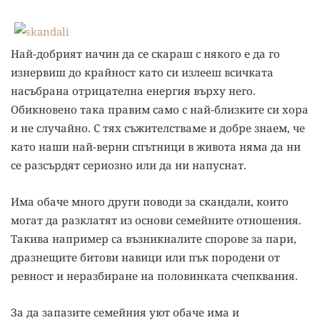
Най-добрият начин да се скараш с някого е да го
изнервиш до крайност като си излееш всичката
насъбрана отрицателна енергия върху него.
Обикновено така правим само с най-близките си хора
и не случайно. С тях съжителстваме и добре знаем, че
като наши най-верни спътници в живота няма да ни
се разсърдят сериозно или да ни напуснат.
Има обаче много други поводи за скандали, които
могат да разклатят из основи семейните отношения.
Такива например са възникналите спорове за пари,
дразнещите битови навици или пък породени от
ревност и неразбиране на половинката счепквания.
За да запазите семейния уют обаче има и