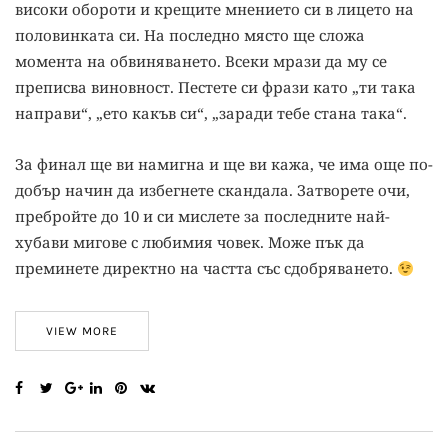
високи обороти и крещите мнението си в лицето на
половинката си. На последно място ще сложа
момента на обвиняването. Всеки мрази да му се
преписва виновност. Пестете си фрази като „ти така
направи“, „ето какъв си“, „заради тебе стана така“.
За финал ще ви намигна и ще ви кажа, че има още по-
добър начин да избегнете скандала. Затворете очи,
пребройте до 10 и си мислете за последните най-
хубави мигове с любимия човек. Може пък да
преминете директно на частта със сдобряването.
VIEW MORE