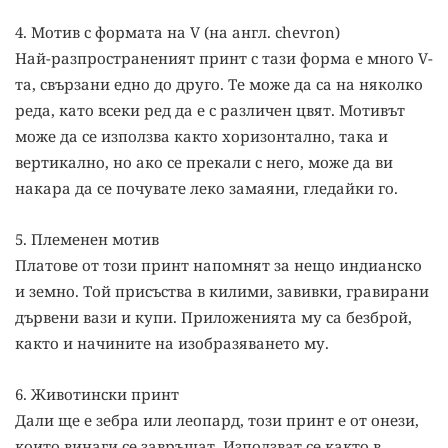
4. Мотив с формата на V (на англ. chevron)
Най-разпространеният принт с тази форма е много V-
та, свързани едно до друго. Те може да са на няколко
реда, като всеки ред да е с различен цвят. Мотивът
може да се използва както хоризонтално, така и
вертикално, но ако се прекали с него, може да ви
накара да се почувате леко замаяни, гледайки го.
5. Племенен мотив
Платове от този принт напомнят за нещо индианско
и земно. Той присъства в килими, завивки, гравирани
дървени вази и купи. Приложенията му са безброй,
както и начините на изобразяването му.
6. Животински принт
Дали ще е зебра или леопард, този принт е от онези,
които винаги се завръщат. Използват се както в