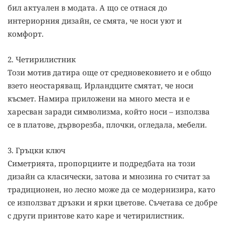
бил актуален в модата. А що се отнася до
интериорния дизайн, се смята, че носи уют и
комфорт.
2. Четирилистник
Този мотив датира още от средновековието и е общо
взето неостаряващ. Ирландците смятат, че носи
късмет. Намира приложени на много места и е
харесван заради символизма, който носи – използва
се в платове, дърворезба, плочки, огледала, мебели.
3. Гръцки ключ
Симетрията, пропорциите и подредбата на този
дизайн са класически, затова и мнозина го считат за
традиционен, но лесно може да се модернизира, като
се използват дръзки и ярки цветове. Съчетава се добре
с други принтове като каре и четирилистник.