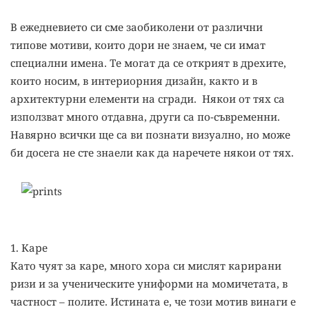
В ежедневието си сме заобиколени от различни
типове мотиви, които дори не знаем, че си имат
специални имена. Те могат да се открият в дрехите,
които носим, в интериорния дизайн, както и в
архитектурни елементи на сгради. Някои от тях са
използват много отдавна, други са по-съвременни.
Навярно всички ще са ви познати визуално, но може
би досега не сте знаели как да наречете някои от тях.
1. Каре
Като чуят за каре, много хора си мислят карирани
ризи и за ученическите униформи на момичетата, в
частност – полите. Истината е, че този мотив винаги е