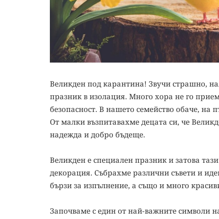
Великден под карантина! Звучи страшно, н
празник в изолация. Много хора не го прием
безопасност. В нашето семейство обаче, на п
От малки възпитавахме децата си, че Великд
надежда и добро бъдеще.
Великден е специален празник и затова тази
декорация. Събрахме различни съвети и идеи
бързи за изпълнение, а също и много красив
Започваме с един от най-важните символи на