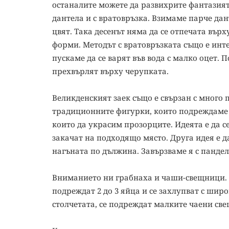
останалите можете да развихрите фантазията
дантела и с вратовръзка. Взимаме парче дант
цвят. Така десенът няма да се отпечата въ
форми. Методът с вратовръзката също е интер
пускаме да се варят във вода с малко оцет. 
прехвърлят върху черупката.
Великденският заек също е свързан с много п
традиционните фигурки, които подреждаме п
които да украсим прозорците. Идеята е да с
закачат на подходящо място. Друга идея е д
нагъната по дължина. Завързваме я с панде
Вниманието ни грабнаха и чаши-свещници. Ге
подреждат 2 до 3 яйца и се захлупват с широ
столчетата, се подреждат малките чаени свещ