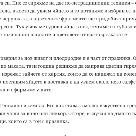
 си. Ние се спряхме на две по-нетрадиционни техники – 
ела, в което да увием яйцето и го потапяме в избран от н
рху черупката, а оцветените фрагменти ще придобият при
есен. Тук увиваме сурови яйца в нея, стягаме ги хубаво и
По този начин шарките и цветовете от вратовръзката се
оверия за нов живот и плодородие и е част от празника. 
о масата, тази година решихме да направя цветни гирля
е изрежат зайчета от хартия, които да се нанижат на коне
а поставим яйцето в поставка и да увием около него салфе
лка и оформяме ушите.
ниално и семпло. Ето как става: в малко изкуствена трев
ки чаши за вино или ликьор. Отгоре, в случая на дъното н
и, които са в тон с празника.