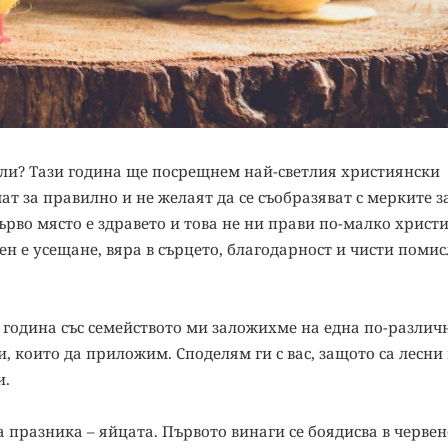
али? Тази година ще посрещнем най-светлия християнски
ат за правилно и не желаят да се съобразяват с мерките з
ърво място е здравето и това не ни прави по-малко христ
ен е усещане, вяра в сърцето, благодарност и чисти помис
 година със семейството ми заложихме на една по-различ
, които да приложим. Споделям ги с вас, защото са лесни
и.
 празника – яйцата. Първото винаги се боядисва в червено