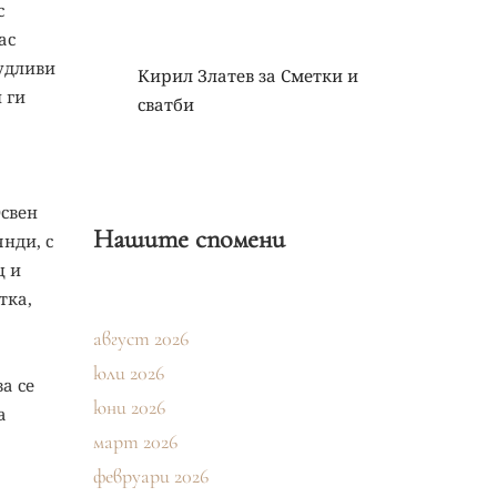
с
ас
чудливи
Кирил Златев
за
Сметки и
 ги
сватби
Освен
Нашите спомени
нди, с
ц и
тка,
август 2026
юли 2026
а се
юни 2026
а
март 2026
февруари 2026