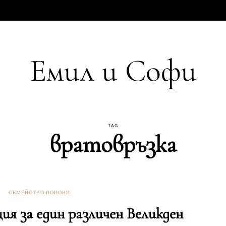
Емил и Софи
TAG
вратовръзка
СЕМЕЙСТВО ПОПОВИ
ия за един различен Великден