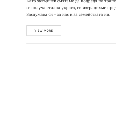
Като завършек смятаме да подредя по трапез
се получа стилна украса, си изградихме пре
Заслужава си – за нас и за семействата ни.
VIEW MORE