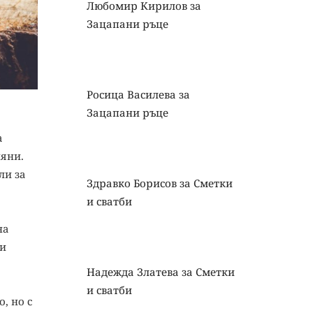
Любомир Кирилов
за
Зацапани ръце
Росица Василева
за
Зацапани ръце
а
ияни.
ли за
Здравко Борисов
за
Сметки
и сватби
на
 и
Надежда Златева
за
Сметки
и сватби
, но с