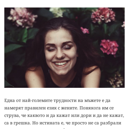
Една от най-големите трудности на мъжете е да
намерят правилен език с жените. Понякога им се
струва, че каквото и да кажат или дори и да не кажат,
са в грешка. Но истината е, че просто не са разбрали