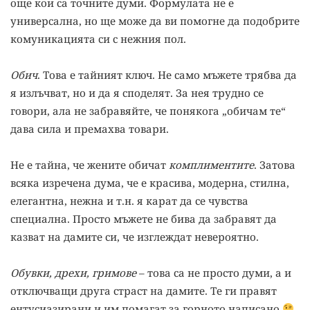
още кои са точните думи. Формулата не е
универсална, но ще може да ви помогне да подобрите
комуникацията си с нежния пол.
Обич
. Това е тайният ключ. Не само мъжете трябва да
я излъчват, но и да я споделят. За нея трудно се
говори, ала не забравяйте, че понякога „обичам те“
дава сила и премахва товари.
Не е тайна, че жените обичат
комплиментите
. Затова
всяка изречена дума, че е красива, модерна, стилна,
елегантна, нежна и т.н. я карат да се чувства
специална. Просто мъжете не бива да забравят да
казват на дамите си, че изглеждат невероятно.
Обувки, дрехи, гримове
– това са не просто думи, а и
отключващи друга страст на дамите. Те ги правят
ентусиазирани и им помагат за горното написано
.