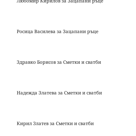
Любомир Кирилов
за
Зацапани ръце
Росица Василева
за
Зацапани ръце
Здравко Борисов
за
Сметки и сватби
Надежда Златева
за
Сметки и сватби
Кирил Златев
за
Сметки и сватби