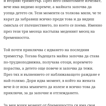
и вторияt триместър. През него симптомите изчезват,
вече има видимо коремче, а майката започва да
усеща детето си. Tези моменти са толкова мили, че те
карат да забравиш всичко преди това и да видиш
смисъла от пътешествието, по което се поема. Именно
през тези три месеца настъпва меденият месец на
бременността.
Той почти приключва с идването на последния
триместър. Тогава бъдещата майка започва да става
по-трудноподвижна, получава отоци, коремчето
пораства, а детето още повече и започва да тежи.
През тях и вълнението от наближаващото раждане е
най-голямо. Дори идва момент, в който на жената
вече ѝ се иска мъничето да излезе и всичко това да
приключи, за да започне и отглеждането.
За мен всеки момент от бременността си има своя