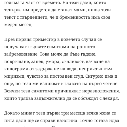
голямата част от времето. На тези дами, които
тепърва им предстои да станат мами, пиша този
текст с твърдението, че и бременността има своя
меден месец.
През първия триместър в повечето случаи се
получават първите симптоми на ранното
забременяване. Това може да бъде гадене,
повръщане, запек, умора, сънливост, качване на
килограми от задържане на вода, неприязън към
миризми, чувство за постоянен студ. Сигурно има и
още, но тези ми изникват в главата на първо четене.
Всички тези симптоми причиняват неразположения,
които трябва задължително да се обсъждат с лекаря.
Докато минат тези първи три месеца всяка жена се
пита дали ще се справи наистина. Точно тогава идва