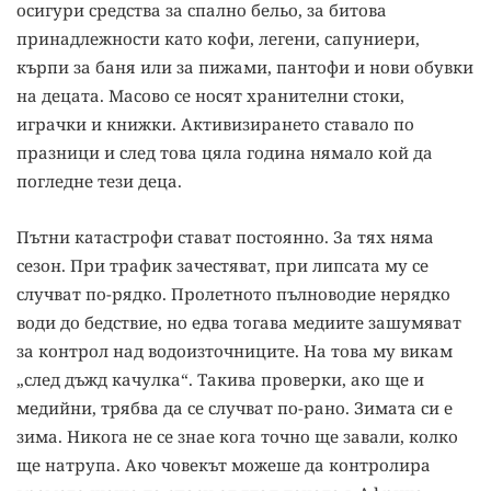
осигури средства за спално бельо, за битова
принадлежности като кофи, легени, сапуниери,
кърпи за баня или за пижами, пантофи и нови обувки
на децата. Масово се носят хранителни стоки,
играчки и книжки. Активизирането ставало по
празници и след това цяла година нямало кой да
погледне тези деца.
Пътни катастрофи стават постоянно. За тях няма
сезон. При трафик зачестяват, при липсата му се
случват по-рядко. Пролетното пълноводие нерядко
води до бедствие, но едва тогава медиите зашумяват
за контрол над водоизточниците. На това му викам
„след дъжд качулка“. Такива проверки, ако ще и
медийни, трябва да се случват по-рано. Зимата си е
зима. Никога не се знае кога точно ще завали, колко
ще натрупа. Ако човекът можеше да контролира