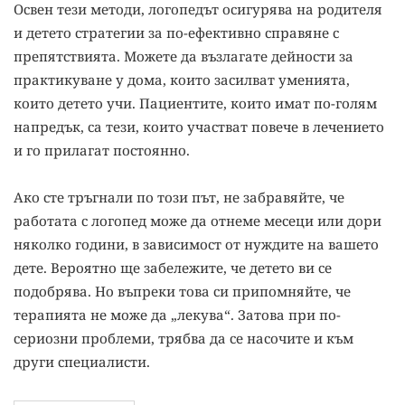
Освен тези методи, логопедът осигурява на родителя
и детето стратегии за по-ефективно справяне с
препятствията. Можете да възлагате дейности за
практикуване у дома, които засилват уменията,
които детето учи. Пациентите, които имат по-голям
напредък, са тези, които участват повече в лечението
и го прилагат постоянно.
Ако сте тръгнали по този път, не забравяйте, че
работата с логопед може да отнеме месеци или дори
няколко години, в зависимост от нуждите на вашето
дете. Вероятно ще забележите, че детето ви се
подобрява. Но въпреки това си припомняйте, че
терапията не може да „лекува“. Затова при по-
сериозни проблеми, трябва да се насочите и към
други специалисти.