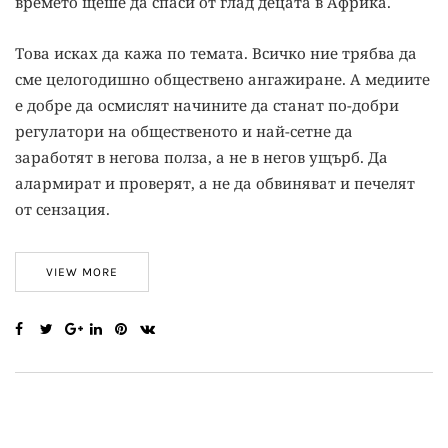
времето щеше да спаси от глад децата в Африка.
Това исках да кажа по темата. Всичко ние трябва да
сме целогодишно обществено ангажиране. А медиите
е добре да осмислят начините да станат по-добри
регулатори на общественото и най-сетне да
заработят в негова полза, а не в негов ущърб. Да
алармират и проверят, а не да обвиняват и печелят
от сензация.
VIEW MORE