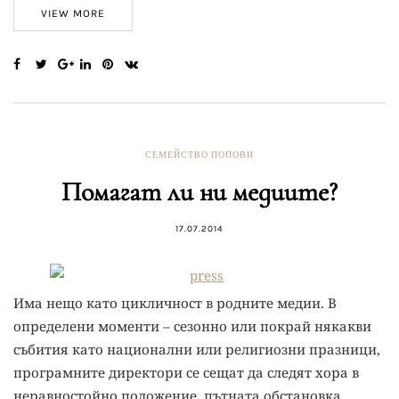
VIEW MORE
СЕМЕЙСТВО ПОПОВИ
Помагат ли ни медиите?
17.07.2014
Има нещо като цикличност в родните медии. В
определени моменти – сезонно или покрай някакви
събития като национални или религиозни празници,
програмните директори се сещат да следят хора в
неравностойно положение, пътната обстановка,