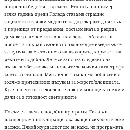
природни бедствия, времето. Ето така например
всяка година преди Коледа ставаме страшно
социални и всички медии се надпреварват да излъчат
в поредица от предавания обстановката в редица
домове за възрастни хора или деца. Наближи ли
пролетта покрай сезонното пълноводие изведнъж се
зашумява за състоянието на язовирите, коритата на
реките и подобни. Лете се започва следенето на
пътната обстановка и анонсите за всички катастрофи,
които са станали. Мен лично тръпки ме побиват и с
голямо притеснение пътувам за морето/планината.
Края на есента всеки ден се говори кога ще заснежи и
дали са в готовност снегорините.
Не съм съгласна с подобни програми. Те са ми
плашещи, манипулиращи, оказващи психологически
натиск. Някой журналист ще ви каже, че програмата