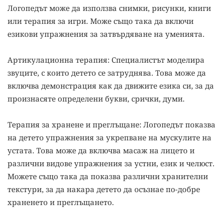
Логопедът може да използва снимки, рисунки, книги
или терапия за игри. Може също така да включи
езикови упражнения за затвърдяване на уменията.
Артикулационна терапия: Специалистът моделира
звуците, с които детето се затруднява. Това може да
включва демонстрация как да движите езика си, за да
произнасяте определени букви, срички, думи.
Терапия за хранене и преглъщане: Логопедът показва
на детето упражнения за укрепване на мускулите на
устата. Това може да включва масаж на лицето и
различни видове упражнения за устни, език и челюст.
Можете също така да показва различни хранителни
текстури, за да накара детето да осъзнае по-добре
храненето и преглъщането.