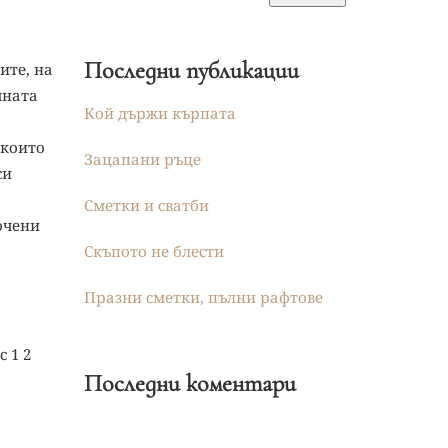
Последни публикации
ите, на
чната
Кой държи кърпата
 които
Зацапани ръце
си
Сметки и сватби
очени
Скъпото не блести
Празни сметки, пълни рафтове
 1 2
Последни коментари