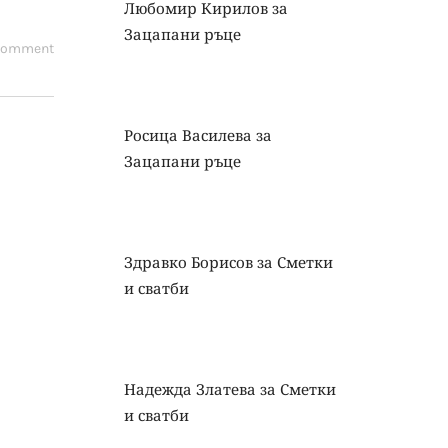
Любомир Кирилов
за
Зацапани ръце
 comment
Росица Василева
за
Зацапани ръце
Здравко Борисов
за
Сметки
и сватби
Надежда Златева
за
Сметки
и сватби