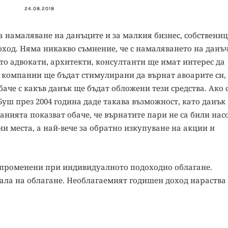
24.08.2018
намаляване на данъците и за малкия бизнес, собствениц
ход. Няма никакво съмнение, че с намаляването на данъ
то адвокати, архитекти, консултанти ще имат интерес да
 компании ще бъдат стимулирани да върнат авоарите си,
баче с какъв данък ще бъдат обложени тези средства. Ако 
уш през 2004 година даде такава възможност, като данък
нията показват обаче, че върнатите пари не са били нас
и места, а най-вече за обратно изкупуване на акции и
 променени при индивидуалното подоходно облагане.
кала на облагане. Необлагаемият годишен доход нараства с