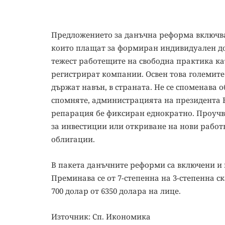
Предложението за данъчна реформа включва 
които плащат за формиран индивидуален до
тежест работещите на свободна практика ка
регистрират компании. Освен това големите
държат навън, в страната. Не се споменава о
спомняте, администрацията на президента Б
репарация бе фиксиран еднократно. Проучва
за инвестиции или откриване на нови работн
облигации.
В пакета данъчните реформи са включени и
Преминава се от 7-степенна на 3-степенна с
700 долар от 6350 долара на лице.
Източник: Сп. Икономика