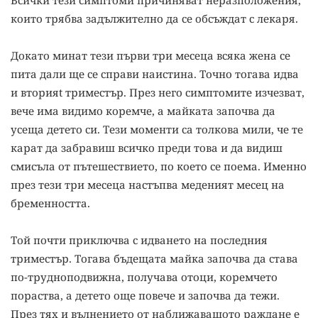
Всички тези симптоми причиняват неразположения,
които трябва задължително да се обсъждат с лекаря.
Докато минат тези първи три месеца всяка жена се
пита дали ще се справи наистина. Точно тогава идва
и вторияt триместър. През него симптомите изчезват,
вече има видимо коремче, а майката започва да
усеща детето си. Tези моменти са толкова мили, че те
карат да забравиш всичко преди това и да видиш
смисъла от пътешествието, по което се поема. Именно
през тези три месеца настъпва меденият месец на
бременността.
Той почти приключва с идването на последния
триместър. Тогава бъдещата майка започва да става
по-трудноподвижна, получава отоци, коремчето
пораства, а детето още повече и започва да тежи.
През тях и вълнението от наближаващото раждане е