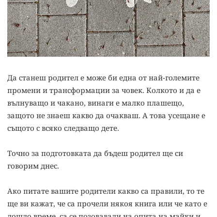
Да станеш родител е може би една от най-големите
промени и трансформации за човек. Колкото и да е
вълнуващо и чакано, винаги е малко плашещо,
защото не знаеш какво да очакваш. А това усещане е
същото с всяко следващо дете.
Точно за подготовката да бъдеш родител ще си
говорим днес.
Ако питате вашите родители какво са правили, то те
ще ви кажат, че са прочели някоя книга или че като е
дошло време, са се позовавали на опита на майки и