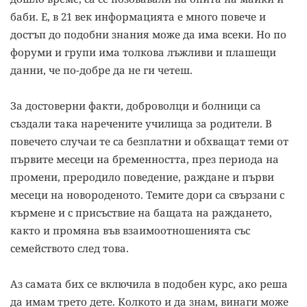
баби. Е, в 21 век информацията е много повече и
достъп до подобни знания може да има всеки. Но по
форуми и групи има толкова лъжливи и плашещи
данни, че по-добре да не ги четеш.
За достоверни факти, доброволци и болници са
създали така наречените училища за родители. В
повечето случаи те са безплатни и обхващат теми от
първите месеци на бременността, през периода на
промени, преродило поведение, раждане и първи
месеци на новороденото. Темите дори са свързани с
кърмене и с присъствие на бащата на раждането,
както и промяна във взаимоотношенията със
семейството след това.
Аз самата бих се включила в подобен курс, ако реша
да имам трето дете. Колкото и да знам, винаги може