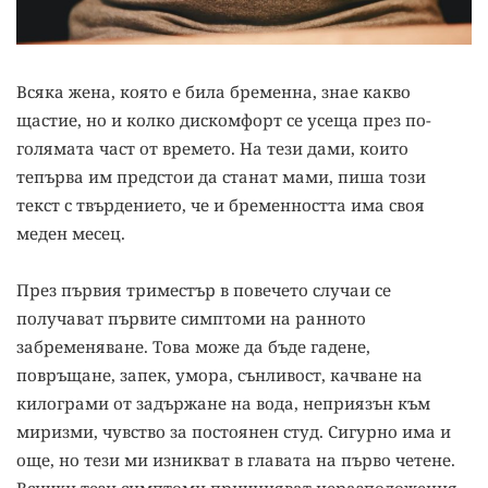
Всяка жена, която е била бременна, знае какво
щастие, но и колко дискомфорт се усеща през по-
голямата част от времето. На тези дами, които
тепърва им предстои да станат мами, пиша този
текст с твърдението, че и бременността има своя
меден месец.
През първия триместър в повечето случаи се
получават първите симптоми на ранното
забременяване. Това може да бъде гадене,
повръщане, запек, умора, сънливост, качване на
килограми от задържане на вода, неприязън към
миризми, чувство за постоянен студ. Сигурно има и
още, но тези ми изникват в главата на първо четене.